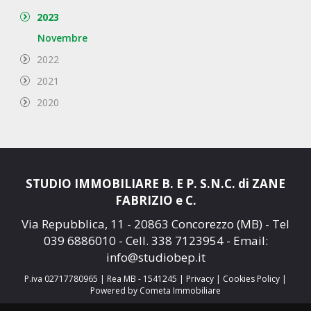
2023
Novembre
2022
2021
2020
STUDIO IMMOBILIARE B. E P. S.N.C. di ZANE
FABRIZIO e C.
Via Repubblica, 11 - 20863 Concorezzo (MB) - Tel
039 6886010
- Cell.
338 7123954
- Email:
info@studiobep.it
P.iva 02717780965 | Rea MB - 1541245 |
Privacy
|
Cookies Policy
|
Powered by Cometa Immobiliare