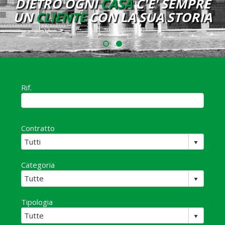
DIETRO OGNI
CASA
C'E' SEMPRE
UN
CLIENTE
CON LA SUA STORIA
Rif.
Contratto
Categoria
Tipologia